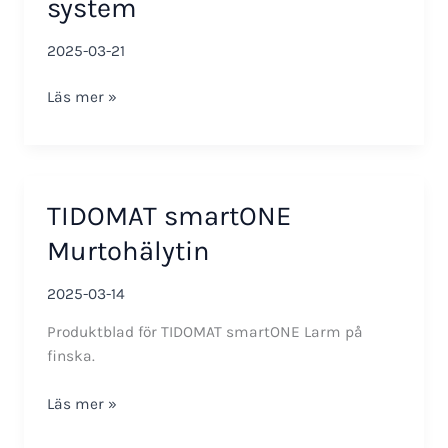
system
2025-03-21
Folder
Läs mer »
Interactive
property
system
TIDOMAT smartONE
Murtohälytin
2025-03-14
Produktblad för TIDOMAT smartONE Larm på
finska.
TIDOMAT
Läs mer »
smartONE