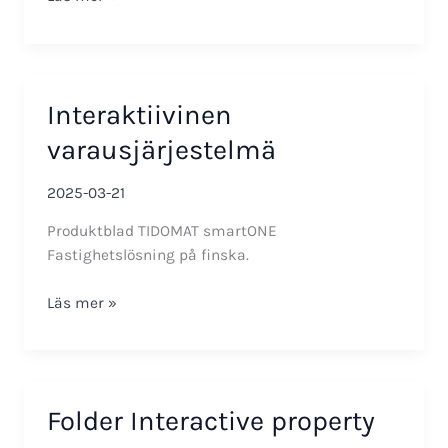
i
TIDOMAT
PW32
version
Interaktiivinen
10.6
varausjärjestelmä
2025-03-21
Produktblad TIDOMAT smartONE
Fastighetslösning på finska.
Interaktiivinen
Läs mer »
varausjärjestelmä
Folder Interactive property