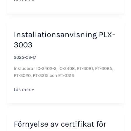
nyheter
i
smartONE
3.28
Installationsanvisning PLX-
3003
2025-06-17
Inkluderar IO-3402-S, IO-3408, PT-3081, PT-3085,
PT-3020, PT-3315 och PT-3316
Installationsanvisning
Läs mer »
PLX-
3003
Förnyelse av certifikat för