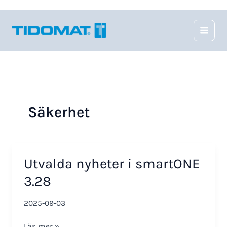
Hoppa
till
innehåll
Säkerhet
Utvalda nyheter i smartONE
3.28
2025-09-03
Utvalda
Läs mer »