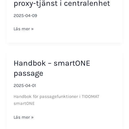
proxy-tjänst i centralenhet
2025-04-09
Förnyelse
Läs mer »
av
certifikat
för
proxy-
Handbok – smartONE
tjänst
i
passage
centralenhet
2025-04-01
Handbok för passagefunktioner i TIDOMAT
smartONE
Handbok
Läs mer »
–