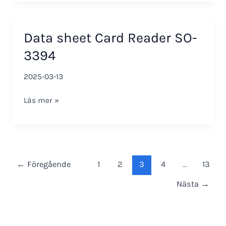
Murtohälytin
Data sheet Card Reader SO-
3394
2025-03-13
Data
Läs mer »
sheet
Card
Reader
SO-
3394
←
Föregående
1
2
3
4
…
13
Nästa
→