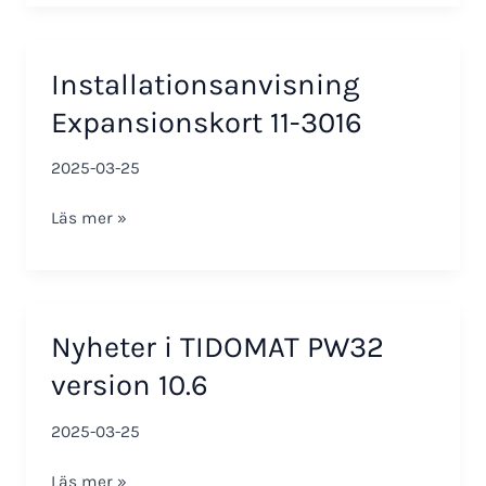
smartONE
passage
Installationsanvisning
Expansionskort 11-3016
2025-03-25
Installationsanvisning
Läs mer »
Expansionskort
11-
3016
Nyheter i TIDOMAT PW32
version 10.6
2025-03-25
Nyheter
Läs mer »