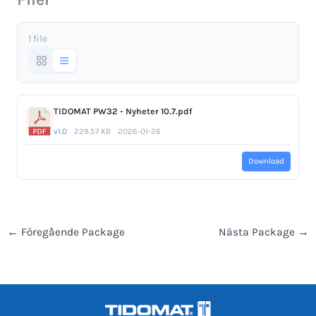
1 file
TIDOMAT PW32 - Nyheter 10.7.pdf
v1.0
229.57 KB
2026-01-26
Download
←
Föregående Package
Nästa Package
→