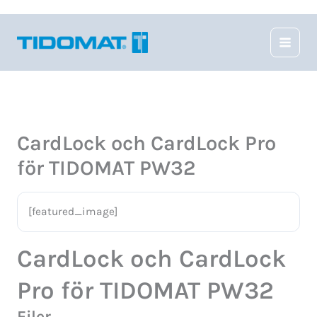
Hoppa
till
innehåll
CardLock och CardLock Pro
för TIDOMAT PW32
[featured_image]
CardLock och CardLock
Pro för TIDOMAT PW32
Filer