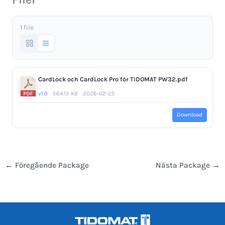
1 file
CardLock och CardLock Pro för TIDOMAT PW32.pdf
v1.0
564.15 KB
2026-02-25
Download
←
Föregående Package
Nästa Package
→