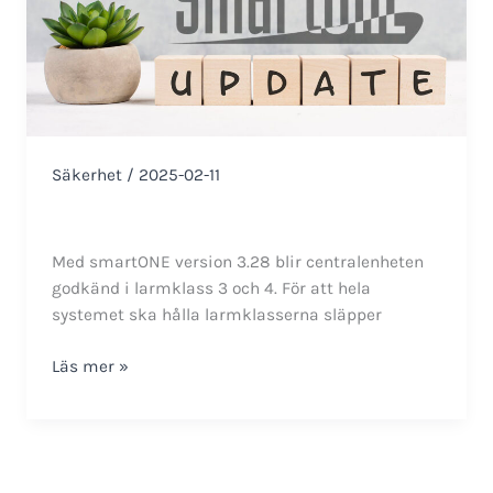
Säkerhet
/
2025-02-11
Med smartONE version 3.28 blir centralenheten
godkänd i larmklass 3 och 4. För att hela
systemet ska hålla larmklasserna släpper
Ny
Läs mer »
firmware
för
flera
smartONE-