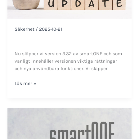
Säkerhet
/
2025-10-21
Nu släpper vi version 3.32 av smartONE och som
vanligt innehåller versionen viktiga rättningar
och nya användbara funktioner. Vi släpper
Ny
Läs mer »
version
av
smartONE