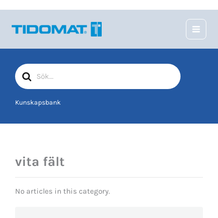
Hoppa
till
innehåll
Sök
efter
Kunskapsbank
vita fält
No articles in this category.