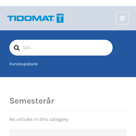
Hoppa
till
innehåll
Sök
efter
Kunskapsbank
Semesterår
No articles in this category.