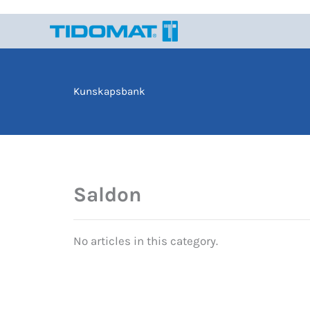
Hoppa
till
innehåll
Kunskapsbank
Saldon
No articles in this category.