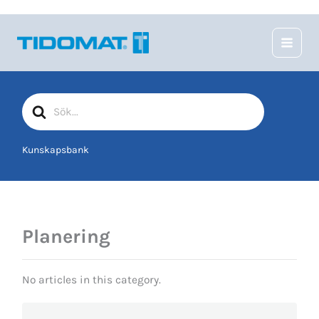
Hoppa
till
innehåll
Sök
efter
Kunskapsbank
Planering
No articles in this category.