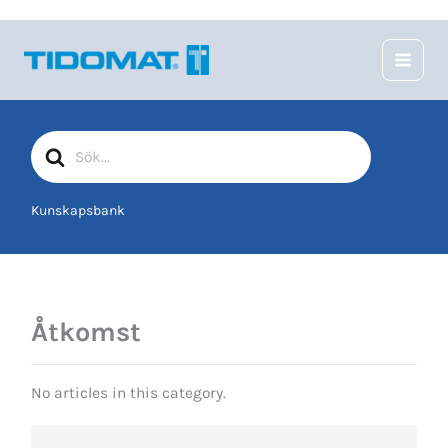
Hoppa
till
innehåll
Sök
efter
Kunskapsbank
Åtkomst
No articles in this category.