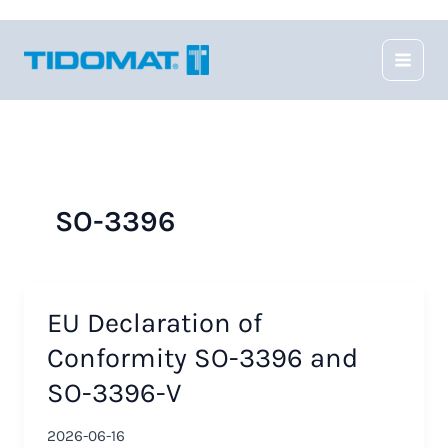
Hoppa
till
innehåll
SO-3396
EU Declaration of
Conformity SO-3396 and
SO-3396-V
2026-06-16