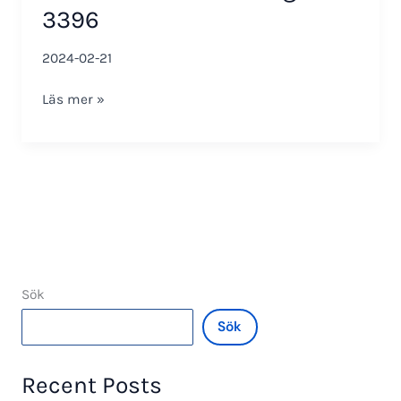
3396
2024-02-21
Installationsanvisning
Läs mer »
SO-
3396
Sök
Sök
Recent Posts