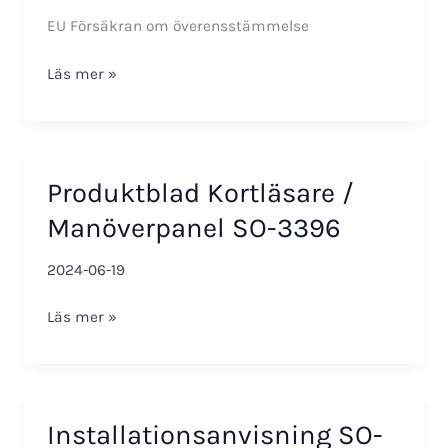
EU Försäkran om överensstämmelse
EU
Läs mer »
Declaration
of
Conformity
SO-
Produktblad Kortläsare /
3396
and
Manöverpanel SO-3396
SO-
3396-
2024-06-19
V
Produktblad
Läs mer »
Kortläsare
/
Manöverpanel
SO-
Installationsanvisning SO-
3396