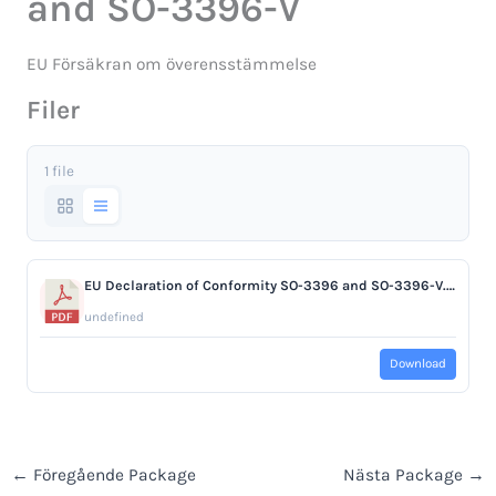
and SO-3396-V
EU Försäkran om överensstämmelse
Filer
1 file
EU Declaration of Conformity SO-3396 and SO-3396-V.pdf
undefined
Download
←
Föregående Package
Nästa Package
→