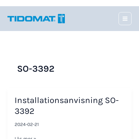
Hoppa
till
innehåll
SO-3392
Installationsanvisning SO-
3392
2024-02-21
Installationsanvisning
Läs mer »