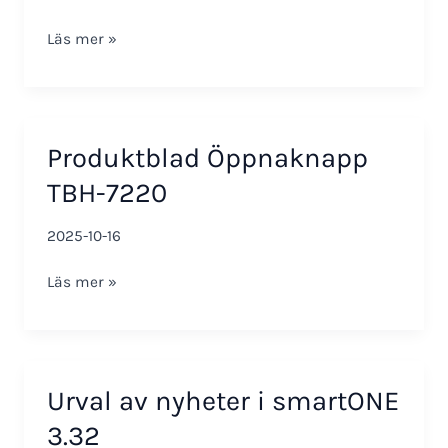
Larmguide
Läs mer »
smartONE
3.32
Produktblad Öppnaknapp
TBH-7220
2025-10-16
Produktblad
Läs mer »
Öppnaknapp
TBH-
7220
Urval av nyheter i smartONE
3.32