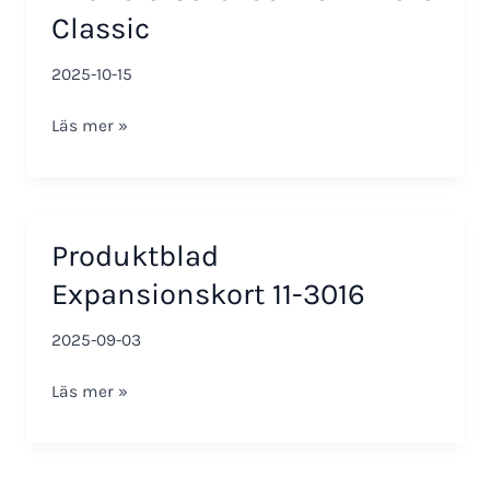
Classic
2025-10-15
Aktivera
Läs mer »
CardLock
för
Mifare
Classic
Produktblad
Expansionskort 11-3016
2025-09-03
Produktblad
Läs mer »
Expansionskort
11-
3016