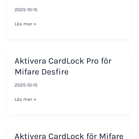
2025-10-15
Urval
Läs mer »
av
nyheter
i
smartONE
Aktivera CardLock Pro för
3.32
Mifare Desfire
2025-10-15
Aktivera
Läs mer »
CardLock
Pro
för
Mifare
Aktivera CardLock för Mifare
Desfire