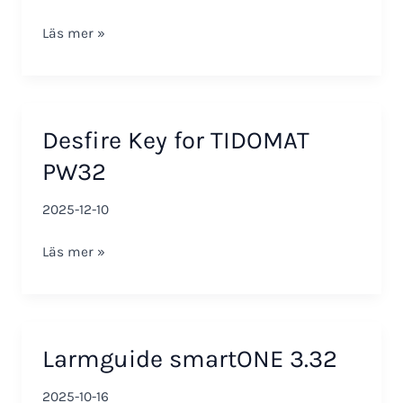
Nyheter
Läs mer »
i
TIDOMAT
PW32
version
Desfire Key for TIDOMAT
10.7
PW32
2025-12-10
Desfire
Läs mer »
Key
for
TIDOMAT
PW32
Larmguide smartONE 3.32
2025-10-16