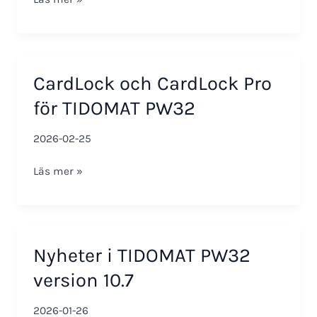
Cloud
–
introduktion
av
CardLock och CardLock Pro
molntjänst
för TIDOMAT PW32
2026-02-25
CardLock
Läs mer »
och
CardLock
Pro
för
Nyheter i TIDOMAT PW32
TIDOMAT
PW32
version 10.7
2026-01-26