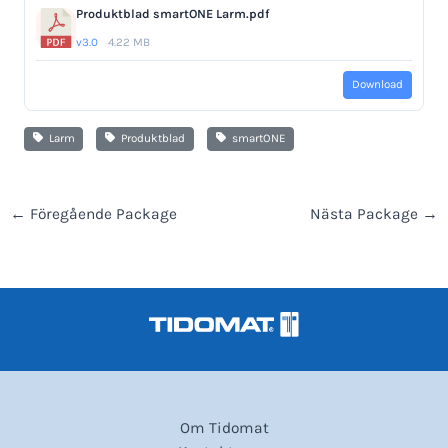
Produktblad smartONE Larm.pdf
v3.0
4.22 MB
Download
Larm
Produktblad
smartONE
←
Föregående Package
Nästa Package
→
Om Tidomat