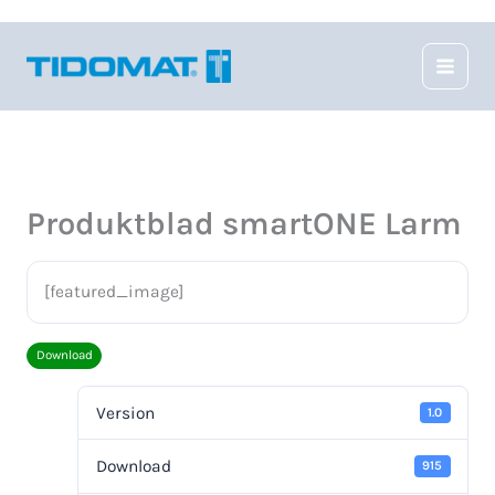
Hoppa
till
innehåll
Produktblad smartONE Larm
[featured_image]
Download
Version
1.0
Download
915