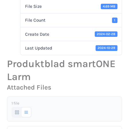
File Size
4.69 MB
File Count
1
Create Date
2024-02-28
Last Updated
2024-10-29
Produktblad smartONE
Larm
Attached Files
1 file