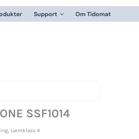
odukter
Support
Om Tidomat
tONE SSF1014
ning, Larmklass 4