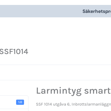
Säkerhetspr
SSF1014
Larmintyg smar
1.0
SSF 1014 utgåva 6, Inbrottslarmanlägg