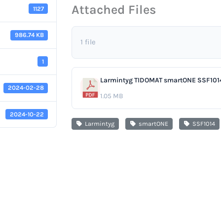
Attached Files
1127
986.74 KB
1 file
1
Larmintyg TIDOMAT smartONE SSF1014
2024-02-28
1.05 MB
2024-10-22
Larmintyg
smartONE
SSF1014