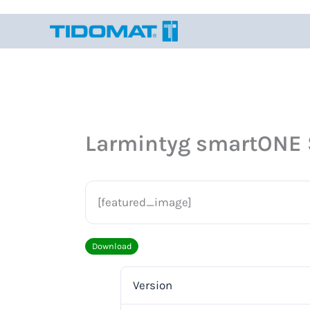
Hoppa
till
innehåll
Larmintyg smartONE 
[featured_image]
Download
Version