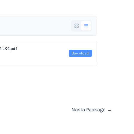
 LK4.pdf
Download
Nästa Package
→