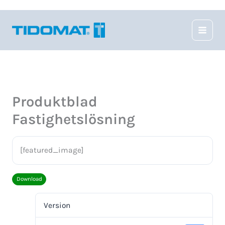
Hoppa
till
innehåll
Produktblad
Fastighetslösning
[featured_image]
Download
Version