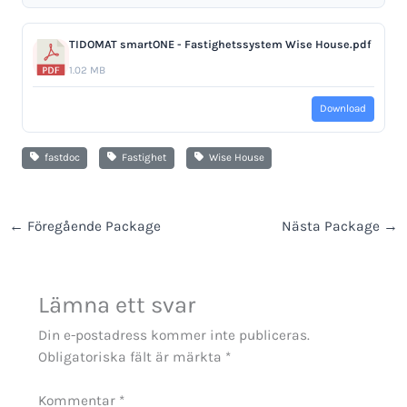
TIDOMAT smartONE - Fastighetssystem Wise House.pdf
1.02 MB
Download
fastdoc
Fastighet
Wise House
←
Föregående Package
Nästa Package
→
Lämna ett svar
Din e-postadress kommer inte publiceras.
Obligatoriska fält är märkta
*
Kommentar
*