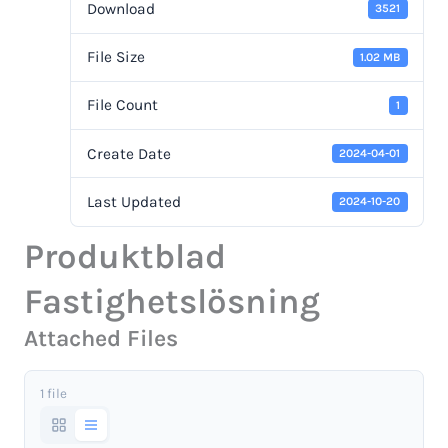
Download
3521
File Size
1.02 MB
File Count
1
Create Date
2024-04-01
Last Updated
2024-10-20
Produktblad
Fastighetslösning
Attached Files
1 file