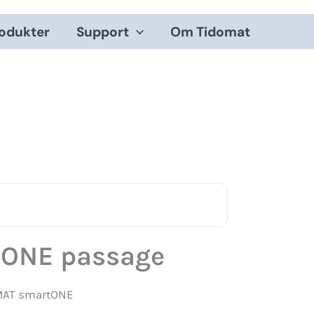
odukter
Support
Om Tidomat
tONE passage
OMAT smartONE