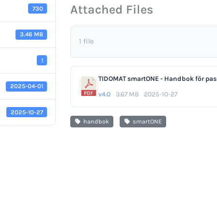
Attached Files
730
3.46 MB
1 file
1
TIDOMAT smartONE - Handbok för pas
2025-04-01
v4.0
3.67 MB
2025-10-27
2025-10-27
handbok
smartONE