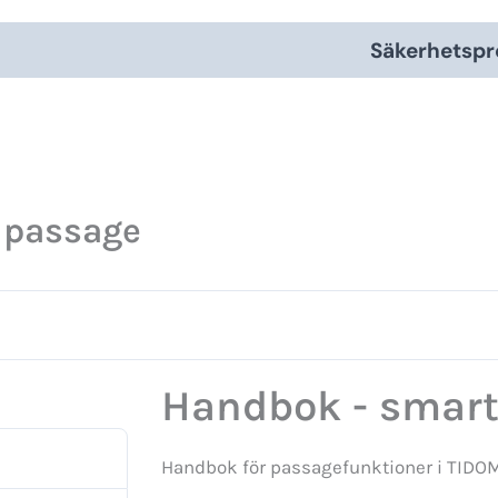
Säkerhetspr
 passage
Handbok - smar
Handbok för passagefunktioner i TID