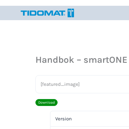
Hoppa
till
innehåll
Handbok – smartONE
[featured_image]
Download
Version