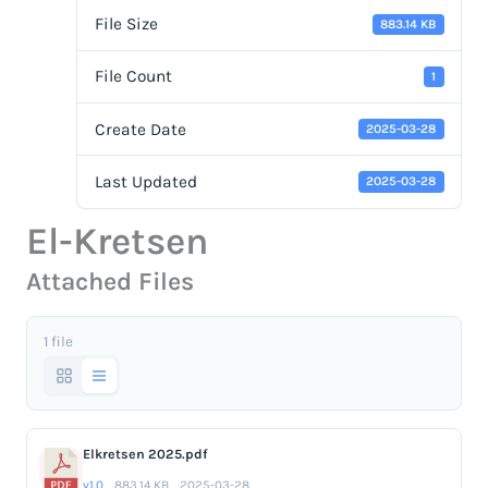
File Size
883.14 KB
File Count
1
Create Date
2025-03-28
Last Updated
2025-03-28
El-Kretsen
Attached Files
1 file
Elkretsen 2025.pdf
v1.0
883.14 KB
2025-03-28