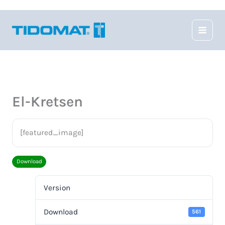
Hoppa
till
innehåll
El-Kretsen
[featured_image]
Download
Version
Download
561