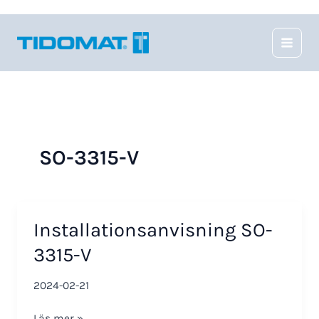
Hoppa
till
innehåll
SO-3315-V
Installationsanvisning SO-
3315-V
2024-02-21
Installationsanvisning
Läs mer »