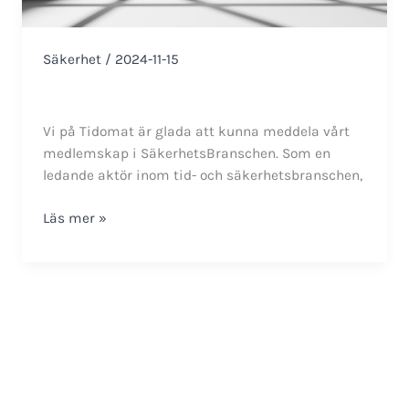
Säkerhet
/
2024-11-15
Vi på Tidomat är glada att kunna meddela vårt
medlemskap i SäkerhetsBranschen. Som en
ledande aktör inom tid- och säkerhetsbranschen,
Tidomat
Läs mer »
–
En
stolt
medlem
i
SäkerhetsBranschen