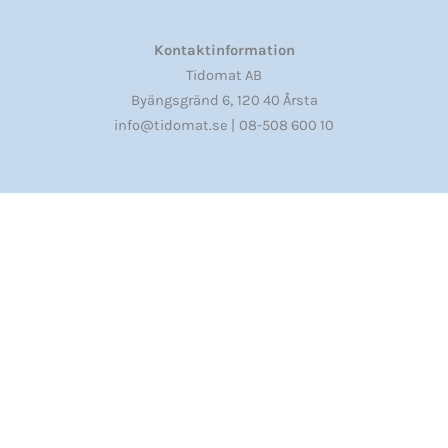
Kontaktinformation
Tidomat AB
,
Byängsgränd 6
120 40 Årsta
info@tidomat.se |
08-508 600 10