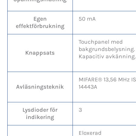
Egen
50 mA
effektförbrukning
Touchpanel med
bakgrundsbelysning.
Knappsats
Kapacitiv avkänning.
MIFARE® 13,56 MHz I
Avläsningsteknik
14443A
Lysdioder för
3
indikering
Eloxerad