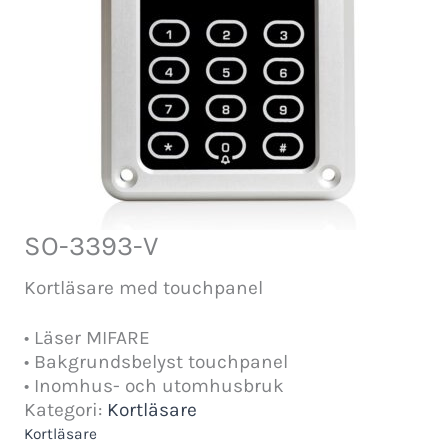
SO-3393-V
Kortläsare med touchpanel
• Läser MIFARE
• Bakgrundsbelyst touchpanel
• Inomhus- och utomhusbruk
Kategori:
Kortläsare
Kortläsare