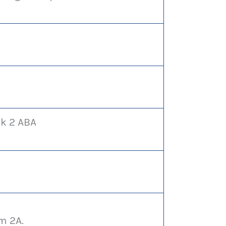
k 2 ABA
m 2A.