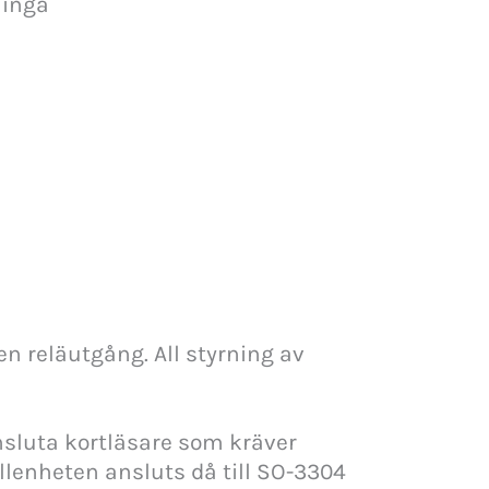
linga
en reläutgång. All styrning av
ansluta kortläsare som kräver
llenheten ansluts då till SO-3304