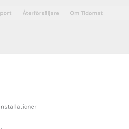
port
Återförsäljare
Om Tidomat
installationer