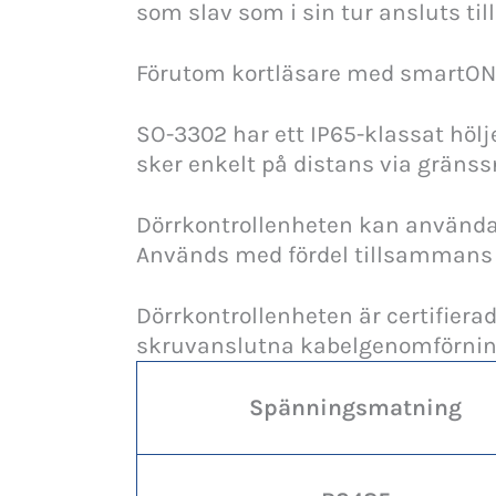
som slav som i sin tur ansluts ti
Förutom kortläsare med smartONE
SO-3302 har ett IP65-klassat höl
sker enkelt på distans via gränssn
Dörrkontrollenheten kan användas
Används med fördel tillsammans 
Dörrkontrollenheten är certifiera
skruvanslutna kabelgenomförnin
Spänningsmatning