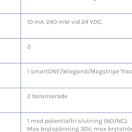
10 mA. 240 mW vid 24 VDC.
2
1 smartONE/Wiegand/Magstripe Trac
2 balanserade
1 med potentialfri slutning (NO/NC).
Max brytspänning 30V, max brytströ