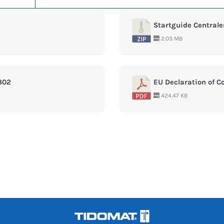
Startguide Centrale
2.03 MB
302
EU Declaration of C
424.47 KB