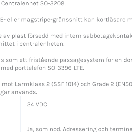
ll Centralenhet SO-3208.
- eller magstripe-gränssnitt kan kortläsare m
je av plast försedd med intern sabbotagekonta
ittet i centralenheten.
 som ett fristående passagesystem för en dörr
med porttelefon SO-3396-LTE.
d mot Larmklass 2 (SSF 1014) och Grade 2 (EN50
gar används.
24 VDC
Ja, som nod. Adressering och termine