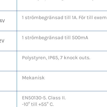
1 strömbegränsad till 1A. För till exem
4V
1 strömbegränsad till 500mA
2V
Polystyren, IP65, 7 knock outs.
Mekanisk
EN50130-5. Class II.
-10° till +55° C.