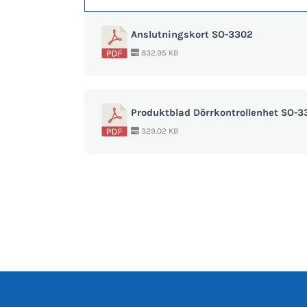
Anslutningskort SO-3302
832.95 KB
Produktblad Dörrkontrollenhet SO-3
329.02 KB