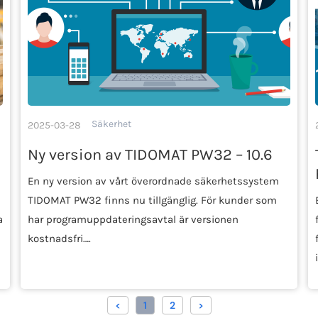
Säkerhet
2025-03-28
Ny version av TIDOMAT PW32 – 10.6
En ny version av vårt överordnade säkerhetssystem
TIDOMAT PW32 finns nu tillgänglig. För kunder som
a
har programuppdateringsavtal är versionen
kostnadsfri….
<
1
2
>