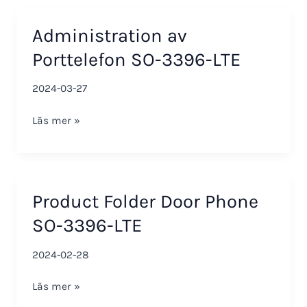
3396-
LTE
Administration av
Porttelefon SO-3396-LTE
2024-03-27
Administration
Läs mer »
av
Porttelefon
SO-
3396-
Product Folder Door Phone
LTE
SO-3396-LTE
2024-02-28
Product
Läs mer »
Folder