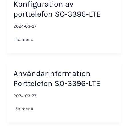
Konfiguration av
SO-
3396-
porttelefon SO-3396-LTE
LTE
2024-03-27
Konfiguration
Läs mer »
av
porttelefon
SO-
3396-
Användarinformation
LTE
Porttelefon SO-3396-LTE
2024-03-27
Användarinformation
Läs mer »
Porttelefon
SO-