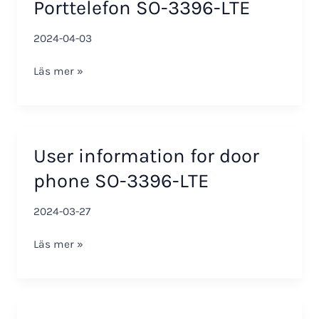
Porttelefon SO-3396-LTE
2024-04-03
Installationsanvisning
Läs mer »
Porttelefon
SO-
3396-
LTE
User information for door
phone SO-3396-LTE
2024-03-27
User
Läs mer »
information
for
door
phone