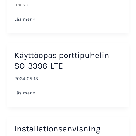
finska
Tuotekuvaus
Läs mer »
Ovipuhelin
SO-
3396-
LTE
Käyttöopas porttipuhelin
SO-3396-LTE
2024-05-13
Käyttöopas
Läs mer »
porttipuhelin
SO-
3396-
LTE
Installationsanvisning