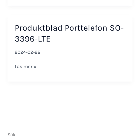
Door
Phone
SO-
Produktblad Porttelefon SO-
3396-
LTE
3396-LTE
2024-02-28
Produktblad
Läs mer »
Porttelefon
SO-
3396-
LTE
Sök