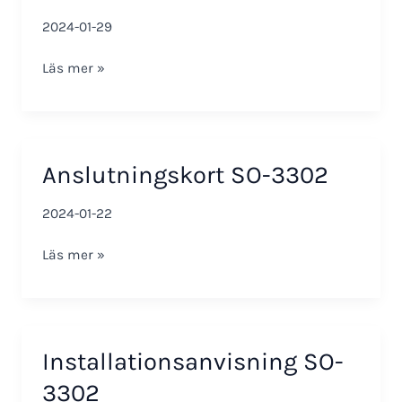
2024-01-29
Startguide
Läs mer »
Centralenhet
SO-
3208
(SE-
Anslutningskort SO-3302
FI)
2024-01-22
Anslutningskort
Läs mer »
SO-
3302
Installationsanvisning SO-
3302