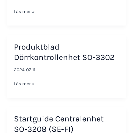
EU
Läs mer »
Declaration
of
Conformity
SO-
Produktblad
3302
Dörrkontrollenhet SO-3302
2024-07-11
Produktblad
Läs mer »
Dörrkontrollenhet
SO-
3302
Startguide Centralenhet
SO-3208 (SE-FI)