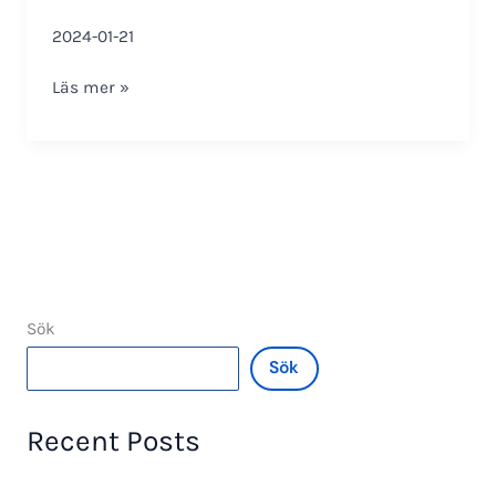
2024-01-21
Installationsanvisning
Läs mer »
SO-
3302
Sök
Sök
Recent Posts