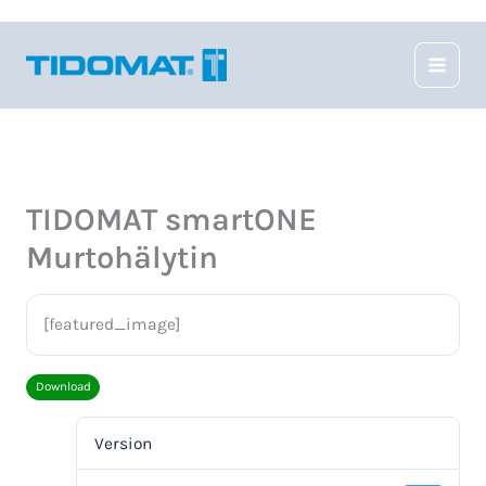
Hoppa
till
innehåll
TIDOMAT smartONE
Murtohälytin
[featured_image]
Download
Version