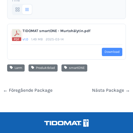
1 file
TIDOMAT smartONE - Murtohälytin.pdf
v1.0
1.49 MB
2025-03-14
Download
Larm
Produktblad
smartONE
←
Föregående Package
Nästa Package
→