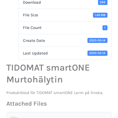
Download
294
File Size
1.49 MB
File Count
1
Create Date
2025-03-14
Last Updated
2025-03-14
TIDOMAT smartONE
Murtohälytin
Produktblad för TIDOMAT smartONE Larm på finska.
Attached Files