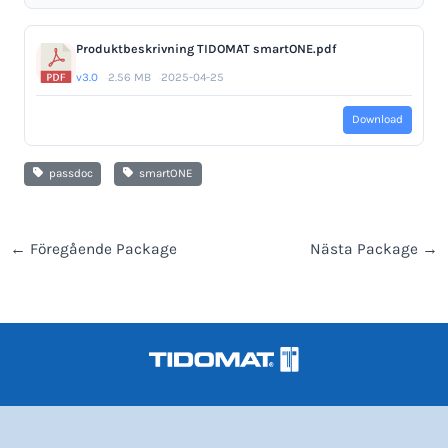
Produktbeskrivning TIDOMAT smartONE.pdf
v3.0
2.56 MB
2025-04-25
Download
passdoc
smartONE
←
Föregående Package
Nästa Package
→