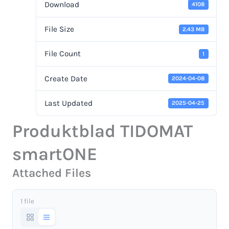
Download
4108
File Size
2.43 MB
File Count
1
Create Date
2024-04-08
Last Updated
2025-04-25
Produktblad TIDOMAT
smartONE
Attached Files
1 file