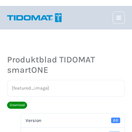
Hoppa
till
innehåll
Produktblad TIDOMAT
smartONE
[featured_image]
Download
Version
2.0