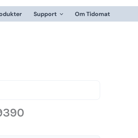
odukter
Support
Om Tidomat
9390