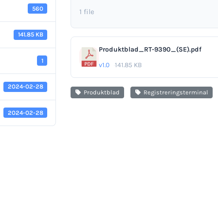
560
1 file
141.85 KB
Produktblad_RT-9390_(SE).pdf
1
v1.0
141.85 KB
2024-02-28
Produktblad
Registreringsterminal
2024-02-28