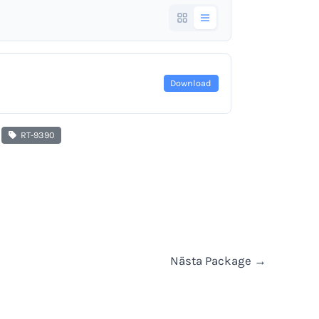
Download
RT-9390
Nästa Package
→