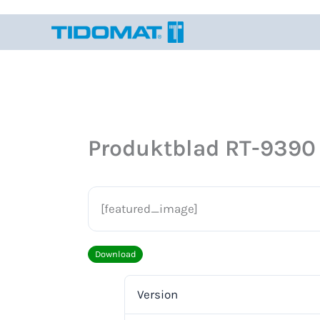
Hoppa
till
innehåll
Produktblad RT-9390
[featured_image]
Download
Version