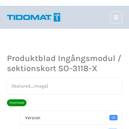
Hoppa
till
innehåll
Produktblad Ingångsmodul /
sektionskort SO-3118-X
[featured_image]
Download
Version
1.0