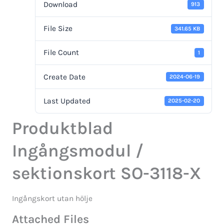
Download
913
File Size
341.65 KB
File Count
1
Create Date
2024-06-19
Last Updated
2025-02-20
Produktblad
Ingångsmodul /
sektionskort SO-3118-X
Ingångskort utan hölje
Attached Files