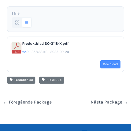
1 file
Produktblad SO-3118-X.pdf
v2.0
358.28 KB
2025-02-20
Download
Produktblad
SO-3118-X
←
Föregående Package
Nästa Package
→