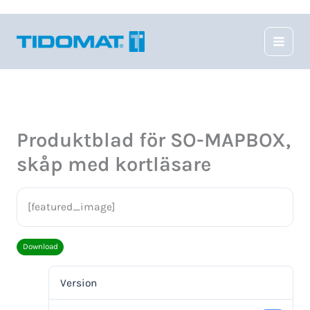
Hoppa
till
innehåll
Produktblad för SO-MAPBOX,
skåp med kortläsare
[featured_image]
Download
Version