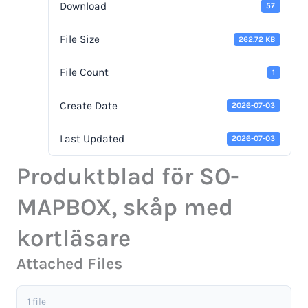
Download
57
File Size
262.72 KB
File Count
1
Create Date
2026-07-03
Last Updated
2026-07-03
Produktblad för SO-
MAPBOX, skåp med
kortläsare
Attached Files
1 file