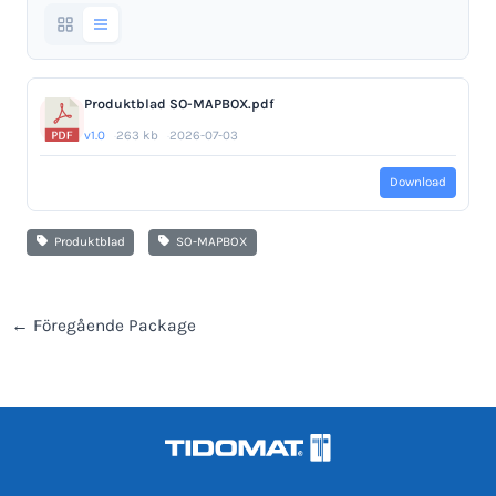
Produktblad SO-MAPBOX.pdf
v1.0
263 kb
2026-07-03
Download
Produktblad
SO-MAPBOX
←
Föregående Package