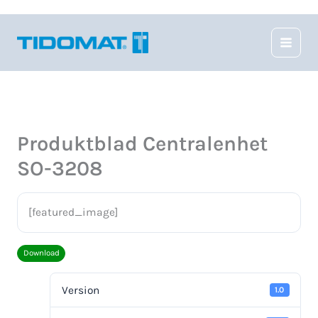
Hoppa
till
innehåll
Produktblad Centralenhet
SO-3208
[featured_image]
Download
Version
1.0