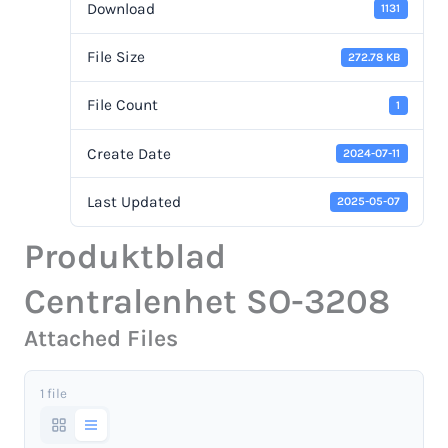
Download
1131
File Size
272.78 KB
File Count
1
Create Date
2024-07-11
Last Updated
2025-05-07
Produktblad
Centralenhet SO-3208
Attached Files
1 file