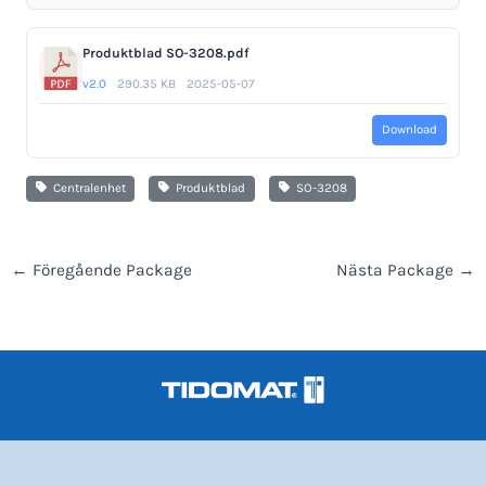
Produktblad SO-3208.pdf
v2.0
290.35 KB
2025-05-07
Download
Centralenhet
Produktblad
SO-3208
←
Föregående Package
Nästa Package
→