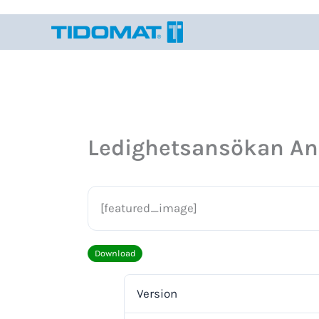
Hoppa
till
innehåll
Ledighetsansökan An
[featured_image]
Download
Version