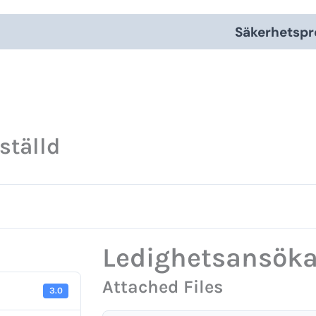
Säkerhetspr
ställd
Ledighetsansöka
Attached Files
3.0