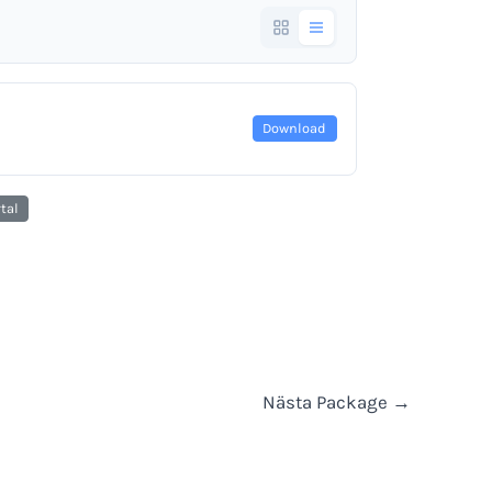
Download
tal
Nästa Package
→