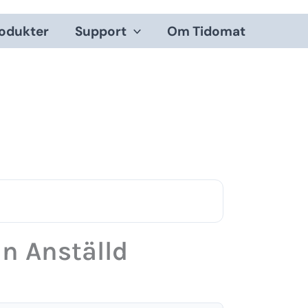
odukter
Support
Om Tidomat
n Anställd