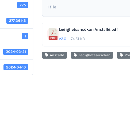
725
1 file
277.26 KB
Ledighetsansökan Anställd.pdf
1
v3.0
174.51 KB
2024-02-21
Anställd
Ledighetsansökan
Por
2024-04-10