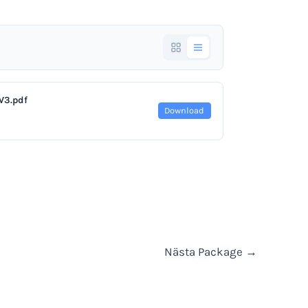
W3.pdf
Download
Nästa Package
→