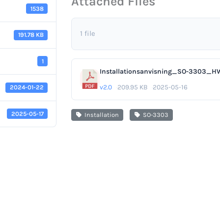
Attached Files
1538
1 file
191.78 KB
1
Installationsanvisning_SO-3303_H
v2.0
209.95 KB
2025-05-16
2024-01-22
2025-05-17
Installation
SO-3303