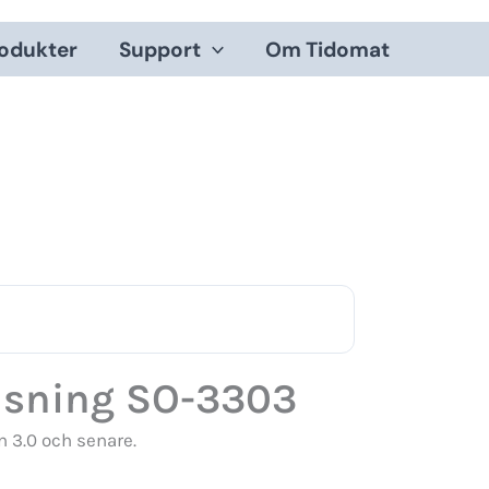
odukter
Support
Om Tidomat
visning SO-3303
 3.0 och senare.