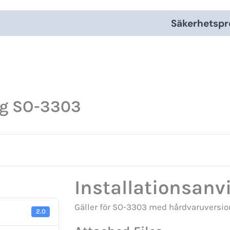
Säkerhetspr
ng SO-3303
Installationsan
Gäller för SO-3303 med hårdvaruversion
2.0