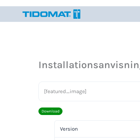
Hoppa
till
innehåll
Installationsanvisni
[featured_image]
Download
Version