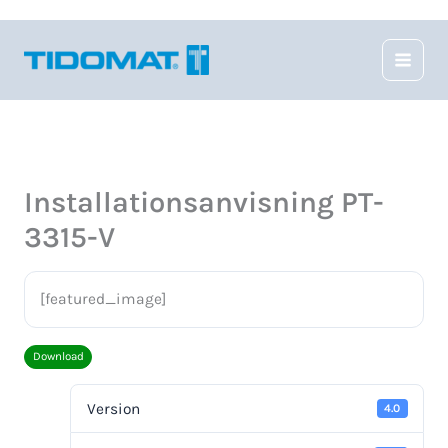
Hoppa
till
innehåll
Installationsanvisning PT-
3315-V
[featured_image]
Download
Version
4.0