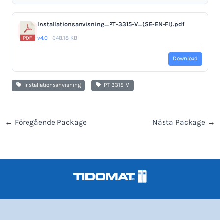
Installationsanvisning_PT-3315-V_(SE-EN-FI).pdf
v4.0
348.18 KB
Download
Installationsanvisning
PT-3315-V
←
Föregående Package
Nästa Package
→