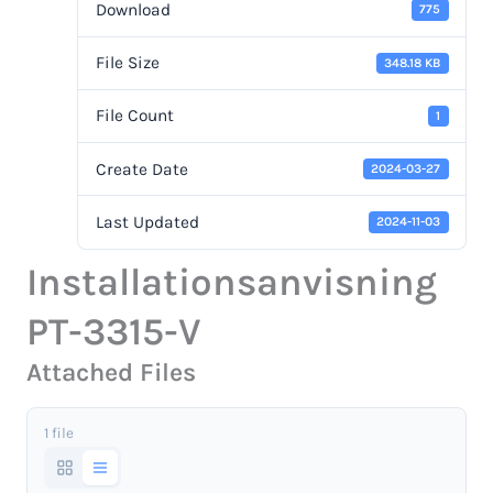
Download
775
File Size
348.18 KB
File Count
1
Create Date
2024-03-27
Last Updated
2024-11-03
Installationsanvisning
PT-3315-V
Attached Files
1 file