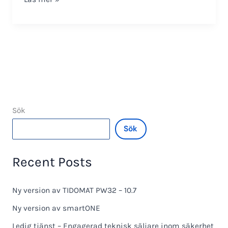
uppförandekod
/
Code
of
Conduct
Sök
Sök
Recent Posts
Ny version av TIDOMAT PW32 – 10.7
Ny version av smartONE
Ledig tjänst – Engagerad teknisk säljare inom säkerhet