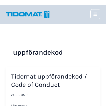
Hoppa
till
innehåll
uppförandekod
Tidomat uppförandekod /
Code of Conduct
2025-05-16
Tidomat
Läs mer »