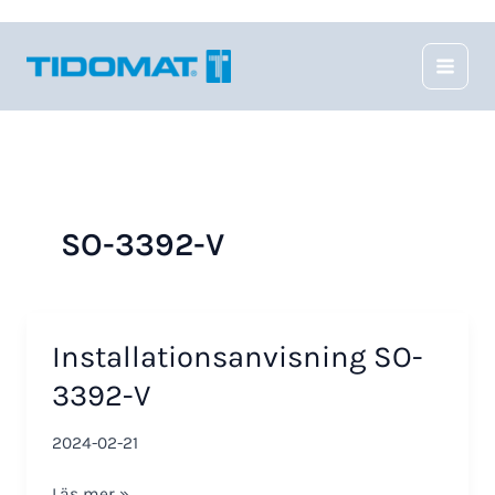
Hoppa
till
innehåll
SO-3392-V
Installationsanvisning SO-
3392-V
2024-02-21
Installationsanvisning
Läs mer »