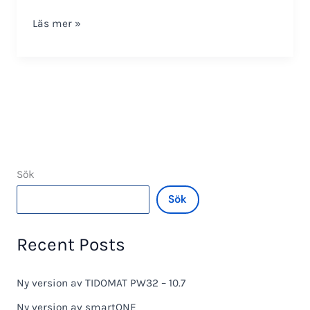
TIDOMAT
Läs mer »
PW32
–
behörighetshantering
av
site
Sök
Sök
Recent Posts
Ny version av TIDOMAT PW32 – 10.7
Ny version av smartONE