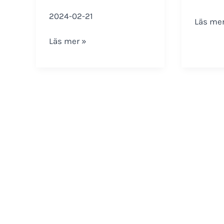
2024-02-21
Inkoppl
Läs mer
RT-
Installation
Läs mer »
9091-
och
P2
Konfiguration
RT-
9091-
P2