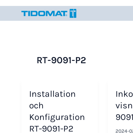
Hoppa
till
innehåll
RT-9091-P2
Installation
Ink
och
visn
Konfiguration
909
RT-9091-P2
2024-0