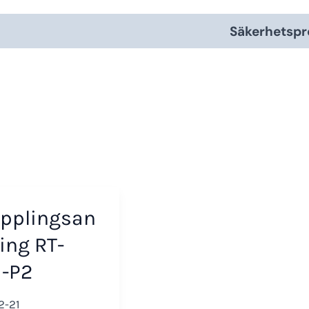
Säkerhetspr
opplingsan
ing RT-
1-P2
2-21