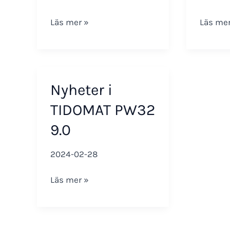
Nyheter
Nyheter
Läs mer »
Läs mer
i
i
TIDOMAT
TIDOMA
PW32
PW32
10.0
9.5
Nyheter i
TIDOMAT PW32
9.0
2024-02-28
Nyheter
Läs mer »
i
TIDOMAT
PW32