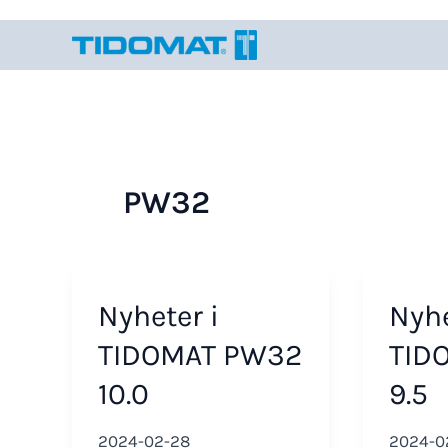
Hoppa
till
innehåll
PW32
Nyheter i
Nyhe
TIDOMAT PW32
TID
10.0
9.5
2024-02-28
2024-0