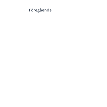
9.0
←
Föregående