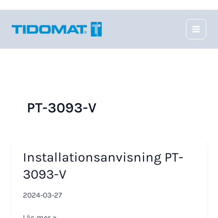
Hoppa
till
innehåll
PT-3093-V
Installationsanvisning PT-
3093-V
2024-03-27
Installationsanvisning
Läs mer »