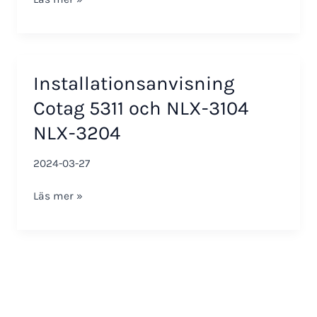
NLX-
3204
Installationsanvisning
Cotag 5311 och NLX-3104
NLX-3204
2024-03-27
Installationsanvisning
Läs mer »
Cotag
5311
och
NLX-
3104
NLX-
3204