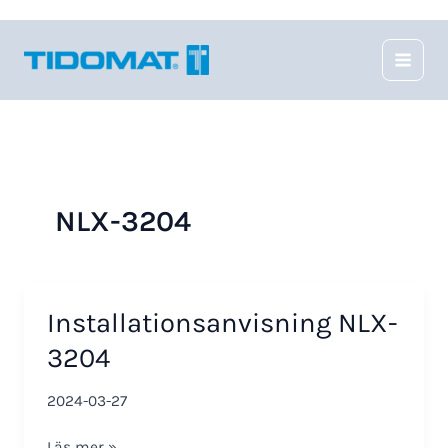
Hoppa
till
innehåll
NLX-3204
Installationsanvisning NLX-
3204
2024-03-27
Installationsanvisning
Läs mer »