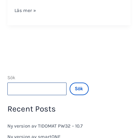
Installationsanvisning
Läs mer »
Cotag
5311
och
NLX-
3104
NLX-
3204
Sök
Sök
Recent Posts
Ny version av TIDOMAT PW32 – 10.7
Ny version av smartONE