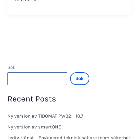
Cloud
–
introduktion
av
molntjänst
Sök
Sök
Recent Posts
Ny version av TIDOMAT PW32 – 10.7
Ny version av smartONE
Ledig tjänst – Engagerad teknisk säljare inom säkerhet